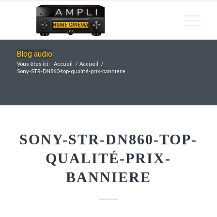
Blog audio
Vous êtes ici :
Accueil
/
Accueil
/
Sony-STR-DN860-top-qualité-prix-banniere
SONY-STR-DN860-TOP-
QUALITÉ-PRIX-
BANNIERE