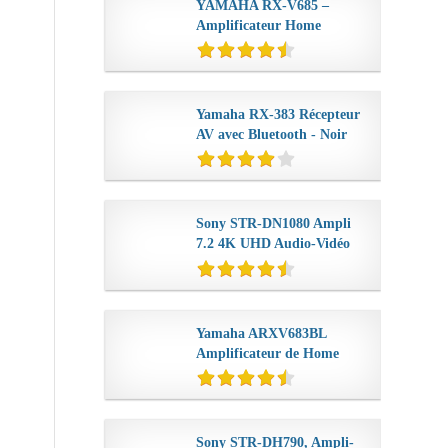
YAMAHA RX-V685 –
Amplificateur Home
Cinema 150W...
Yamaha RX-383 Récepteur
AV avec Bluetooth - Noir
Sony STR-DN1080 Ampli
7.2 4K UHD Audio-Vidéo
avec...
Yamaha ARXV683BL
Amplificateur de Home
Cinéma...
Sony STR-DH790, Ampli-